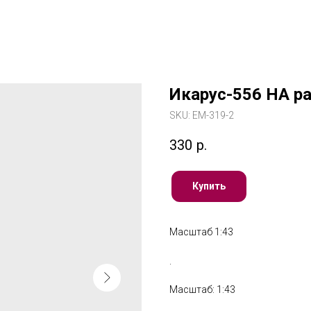
Икарус-556 НА р
SKU:
ЕМ-319-2
330
р.
Купить
Масштаб 1:43
.
Масштаб: 1:43