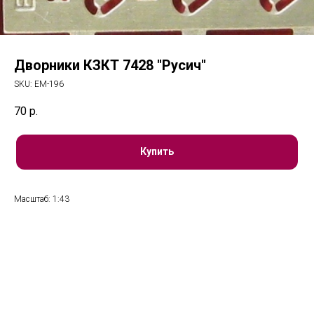
Дворники КЗКТ 7428 "Русич"
SKU:
ЕМ-196
70
р.
Купить
Масштаб: 1:43